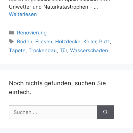
Unwetter und Naturkatastrophen – …
Weiterlesen
Kategorien
Renovierung
Schlagwörter
Boden
,
Fliesen
,
Holzdecke
,
Keller
,
Putz
,
Tapete
,
Trockenbau
,
Tür
,
Wasserschaden
Noch nichts gefunden, suchen Sie
einfach.
Suche
nach: